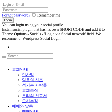
Forgot password?
Remember me
You can login using your social profile
Install social plugin that has it's own SHORTCODE and add it to
Theme Options - Socials - 'Login via Social network' field. We
recommend: Wordpress Social Login
교회안내
인사말
믿음의 신조
섬기는 사람들
교회조직
우리의 선교처
오시는길
예배와 말씀
예배안내