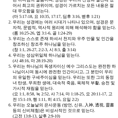
어서 최고의 권위이며, 성경이 가르치는 모든 내용은 절
대 무오함을 믿는다.
(마 5:17-18, 요 10:35, 17:17, 딤후 3:16, 벧후 1:21)
우리는 성경에는 여러 시대가 나타나 있으며, 성경은 문
자적, 문법적, 역사적 원리에 의해 해석해야 함을 믿는다.
(롬 16:25-26, 엡 3:1-6, 골 1:24-29)
우리는 스스로 존재 하셔서 천지와 우주 만물 및 인간을
창조하신 창조주 하나님을 믿는다.
(창 1:1, 26-27, 2:2-3, 시 8:3, 출 3:14)
우리는 성삼위일체 하나님을 믿는다.
(사 48:16, 마 28:19-20)
우리는 하나님의 독생자이신 예수 그리스도는 완전한 하
나님이시며 동시에 완전한 인간이시고, 그 분만이 우리
의 유일한 구세주이심을 믿는다. 우리는 또한 그의 동정
녀 탄생, 무죄한 생애, 대속적 죽음, 육체적 부활, 승천 및
가시적 재림을 믿는다.
(요 1:1, 8:58, 눅 2:52, 사 7:14, 마 1:18-25, 요 20:11-17, 고
전 15:1-19, 행 1:11, 히 4:15, 요일 2:2)
우리는 오늘날의 은사운동 (방언, 신유, 入神, 透視, 靈書
등의 신비체험)은 비성서적인 것으로 믿는다.
(고전 13:8-13, 살후 2:9-10)