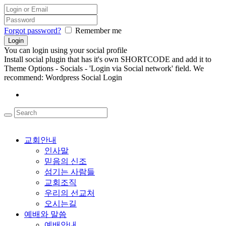
Forgot password?
Remember me
You can login using your social profile
Install social plugin that has it's own SHORTCODE and add it to
Theme Options - Socials - 'Login via Social network' field. We
recommend: Wordpress Social Login
교회안내
인사말
믿음의 신조
섬기는 사람들
교회조직
우리의 선교처
오시는길
예배와 말씀
예배안내