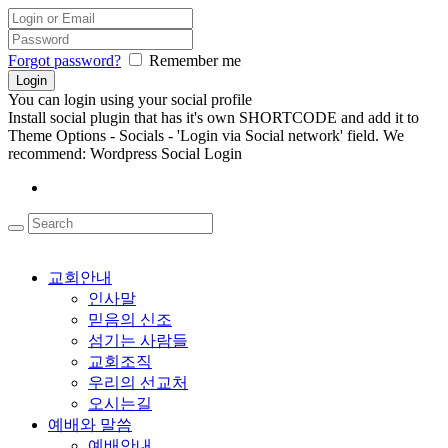
Forgot password?
Remember me
You can login using your social profile
Install social plugin that has it's own SHORTCODE and add it to
Theme Options - Socials - 'Login via Social network' field. We
recommend: Wordpress Social Login
교회안내
인사말
믿음의 신조
섬기는 사람들
교회조직
우리의 선교처
오시는길
예배와 말씀
예배안내