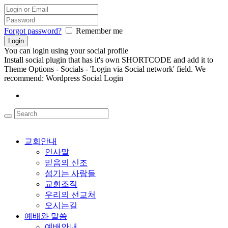
Forgot password?
Remember me
You can login using your social profile
Install social plugin that has it's own SHORTCODE and add it to
Theme Options - Socials - 'Login via Social network' field. We
recommend: Wordpress Social Login
교회안내
인사말
믿음의 신조
섬기는 사람들
교회조직
우리의 선교처
오시는길
예배와 말씀
예배안내