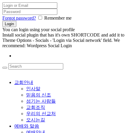
Forgot password?
Remember me
You can login using your social profile
Install social plugin that has it's own SHORTCODE and add it to
Theme Options - Socials - 'Login via Social network' field. We
recommend: Wordpress Social Login
교회안내
인사말
믿음의 신조
섬기는 사람들
교회조직
우리의 선교처
오시는길
예배와 말씀
예배안내