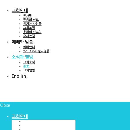
교회안내
인사말
믿음의 신조
섬기는 사람들
교회조직
우리의 선교처
오시는길
예배와 말씀
예배안내
Youtube 설교영상
소식과 앨범
교회소식
주보
교회앨범
English
Close
교회안내
인사말
믿음의 신조
섬기는 사람들