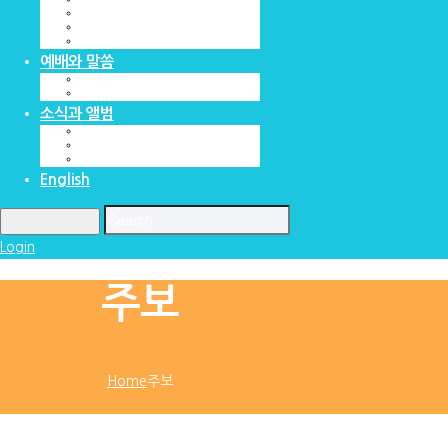
교회조직
우리의 선교처
오시는길
예배와 말씀
예배안내
Youtube 설교영상
소식과 앨범
교회소식
주보
교회앨범
English
Login
주보
Home
주보