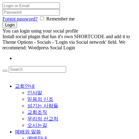
Forgot password?
Remember me
You can login using your social profile
Install social plugin that has it's own SHORTCODE and add it to
Theme Options - Socials - 'Login via Social network' field. We
recommend: Wordpress Social Login
교회안내
인사말
믿음의 신조
섬기는 사람들
교회조직
우리의 선교처
오시는길
예배와 말씀
예배안내