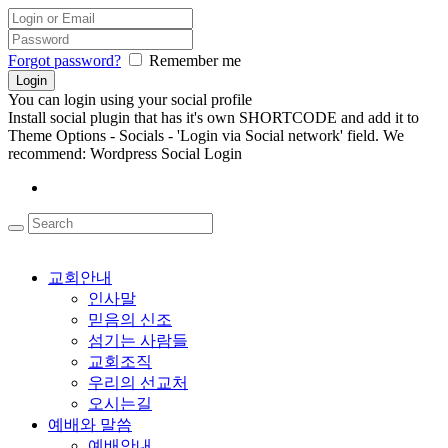
Forgot password?
Remember me
You can login using your social profile
Install social plugin that has it's own SHORTCODE and add it to
Theme Options - Socials - 'Login via Social network' field. We
recommend: Wordpress Social Login
교회안내
인사말
믿음의 신조
섬기는 사람들
교회조직
우리의 선교처
오시는길
예배와 말씀
예배안내