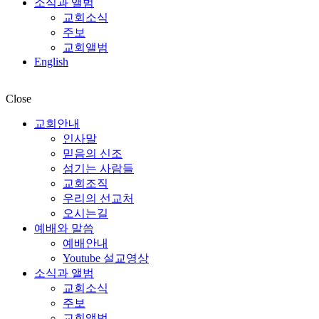
소식과 앨범
교회소식
주보
교회앨범
English
Close
교회안내
인사말
믿음의 신조
섬기는 사람들
교회조직
우리의 선교처
오시는길
예배와 말씀
예배안내
Youtube 설교영상
소식과 앨범
교회소식
주보
교회앨범