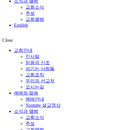
소식과 앨범
교회소식
주보
교회앨범
English
Close
교회안내
인사말
믿음의 신조
섬기는 사람들
교회조직
우리의 선교처
오시는길
예배와 말씀
예배안내
Youtube 설교영상
소식과 앨범
교회소식
주보
교회앨범