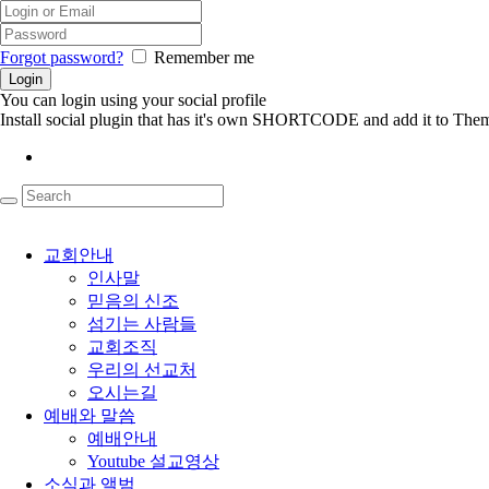
Forgot password?
Remember me
You can login using your social profile
Install social plugin that has it's own SHORTCODE and add it to Them
교회안내
인사말
믿음의 신조
섬기는 사람들
교회조직
우리의 선교처
오시는길
예배와 말씀
예배안내
Youtube 설교영상
소식과 앨범