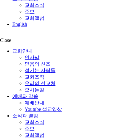
교회소식
주보
교회앨범
English
Close
교회안내
인사말
믿음의 신조
섬기는 사람들
교회조직
우리의 선교처
오시는길
예배와 말씀
예배안내
Youtube 설교영상
소식과 앨범
교회소식
주보
교회앨범