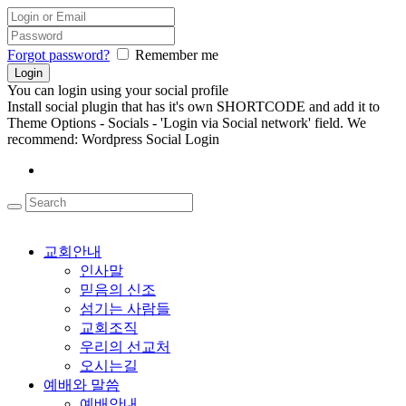
Forgot password?
Remember me
You can login using your social profile
Install social plugin that has it's own SHORTCODE and add it to
Theme Options - Socials - 'Login via Social network' field. We
recommend: Wordpress Social Login
교회안내
인사말
믿음의 신조
섬기는 사람들
교회조직
우리의 선교처
오시는길
예배와 말씀
예배안내