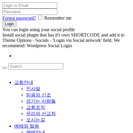
Forgot password?
Remember me
You can login using your social profile
Install social plugin that has it's own SHORTCODE and add it to
Theme Options - Socials - 'Login via Social network' field. We
recommend: Wordpress Social Login
교회안내
인사말
믿음의 신조
섬기는 사람들
교회조직
우리의 선교처
오시는길
예배와 말씀
예배안내