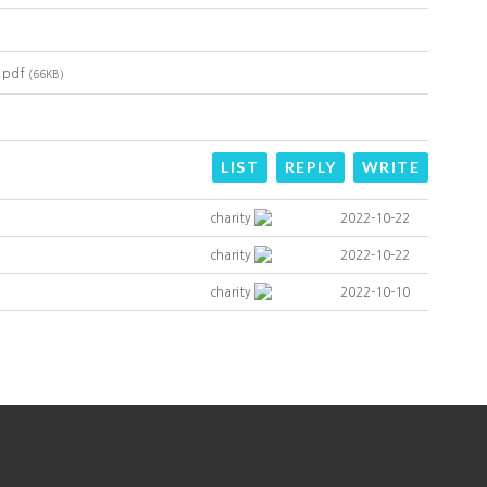
.pdf
(66KB)
LIST
REPLY
WRITE
charity
2022-10-22
charity
2022-10-22
charity
2022-10-10