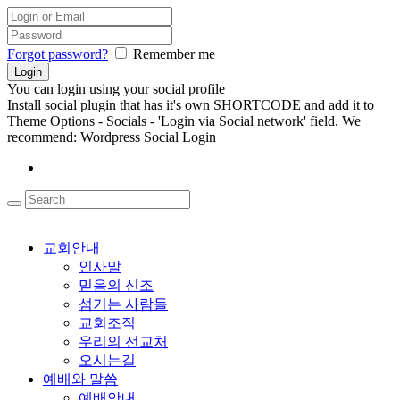
Forgot password?
Remember me
You can login using your social profile
Install social plugin that has it's own SHORTCODE and add it to
Theme Options - Socials - 'Login via Social network' field. We
recommend: Wordpress Social Login
교회안내
인사말
믿음의 신조
섬기는 사람들
교회조직
우리의 선교처
오시는길
예배와 말씀
예배안내