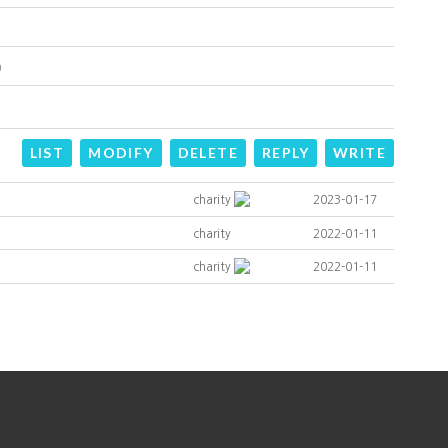
)
LIST
MODIFY
DELETE
REPLY
WRITE
charity
2023-01-17
charity
2022-01-11
charity
2022-01-11