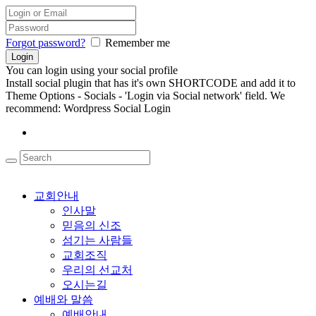
Forgot password?
Remember me
You can login using your social profile
Install social plugin that has it's own SHORTCODE and add it to
Theme Options - Socials - 'Login via Social network' field. We
recommend: Wordpress Social Login
교회안내
인사말
믿음의 신조
섬기는 사람들
교회조직
우리의 선교처
오시는길
예배와 말씀
예배안내