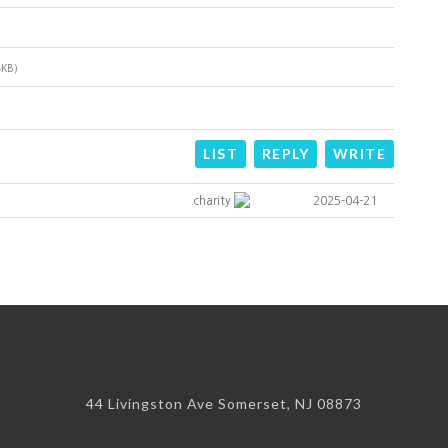
4KB)
LIST
REPLY
WRITE
charity
2025-04-21
44 Livingston Ave Somerset, NJ 08873