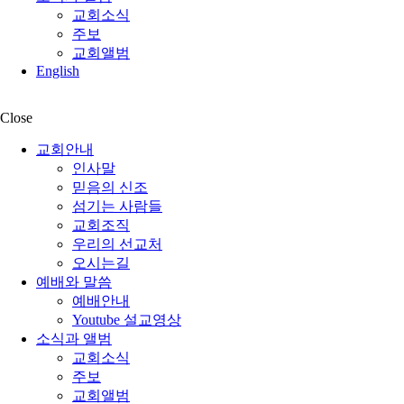
교회소식
주보
교회앨범
English
Close
교회안내
인사말
믿음의 신조
섬기는 사람들
교회조직
우리의 선교처
오시는길
예배와 말씀
예배안내
Youtube 설교영상
소식과 앨범
교회소식
주보
교회앨범