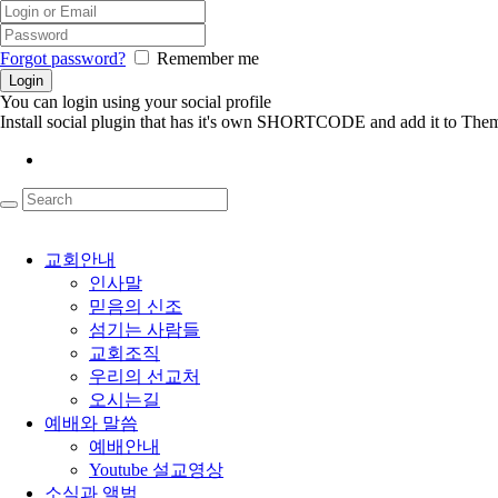
Forgot password?
Remember me
You can login using your social profile
Install social plugin that has it's own SHORTCODE and add it to Them
교회안내
인사말
믿음의 신조
섬기는 사람들
교회조직
우리의 선교처
오시는길
예배와 말씀
예배안내
Youtube 설교영상
소식과 앨범