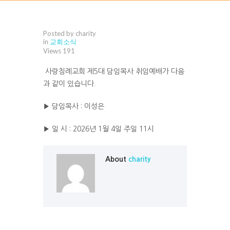
Posted by charity
in
교회소식
Views
191
사랑침례교회 제5대 담임목사 취임예배가 다음
과 같이 있습니다.
▶ 담임목사 : 이성은
▶ 일 시 : 2026년 1월 4일 주일 11시
About
charity