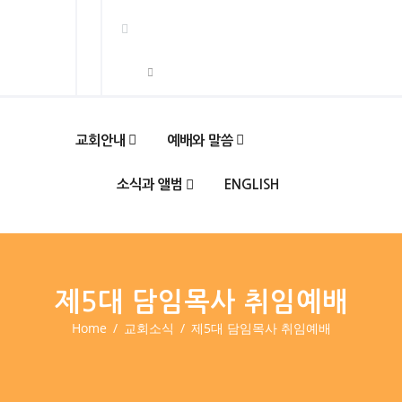
교회안내
예배와 말씀
소식과 앨범
ENGLISH
제5대 담임목사 취임예배
Home
교회소식
제5대 담임목사 취임예배