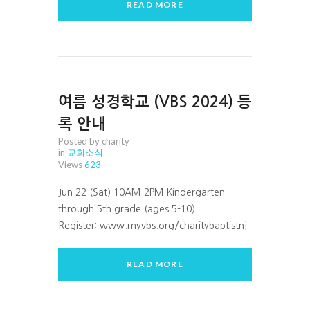
READ MORE
여름 성경학교 (VBS 2024) 등
록 안내
Posted by charity
in
교회소식
Views
623
Jun 22 (Sat) 10AM-2PM Kindergarten
through 5th grade (ages 5-10)
Register: www.myvbs.org/charitybaptistnj
READ MORE